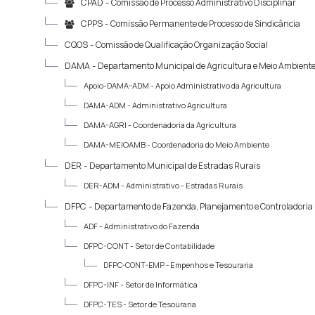
CPAD -
Comissão de Processo Administrativo Disciplinar
CPPS -
Comissão Permanente de Processo de Sindicância
CQOS -
Comissão de Qualificação Organização Social
DAMA -
Departamento Municipal de Agricultura e Meio Ambient
Apoio-DAMA-ADM -
Apoio Administrativo da Agricultura
DAMA-ADM -
Administrativo Agricultura
DAMA-AGRI -
Coordenadoria da Agricultura
DAMA-MEIOAMB -
Coordenadoria do Meio Ambiente
DER -
Departamento Municipal de Estradas Rurais
DER-ADM -
Administrativo - Estradas Rurais
DFPC -
Departamento de Fazenda, Planejamento e Controladoria
ADF -
Administrativo do Fazenda
DFPC-CONT -
Setor de Contabilidade
DFPC-CONT-EMP -
Empenhos e Tesouraria
DFPC-INF -
Setor de Informática
DFPC-TES -
Setor de Tesouraria