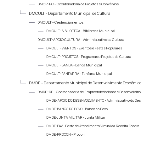
DMCP-PC -
Coordenadoria de Projetos e Convênios
DMCULT -
Departamento Municipal de Cultura
DMCULT -
Credenciamentos
DMCULT-BIBLIOTECA -
Biblioteca Municipal
DMCULT-APOIO CULTURA -
Administrativo da Cultura
DMCULT-EVENTOS -
Eventos e Festas Populares
DMCULT-PROJETOS -
Programas e Projetos da Cultura
DMCULT-BANDA -
Banda Municipal
DMCULT-FANFARRA -
Fanfarra Municipal
DMDE -
Departamento Municipal de Desenvolvimento Econômic
DMDE-DE -
Coordenadoria de Empreendedorismo e Desenvolvim
DMDE- APOIO DO DESENVOLVIMENTO -
Administrativo do De
DMDE-BANCO DO POVO -
Banco do Povo
DMDE-JUNTA MILITAR -
Junta Militar
DMDE-PAV -
Posto de Atendimento Virtual da Receita Federal
DMDE-PROCON -
Procon