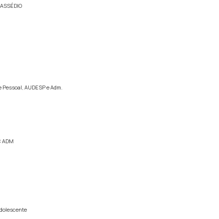
 ASSÉDIO
de Pessoal, AUDESP e Adm.
OC ADM
Adolescente