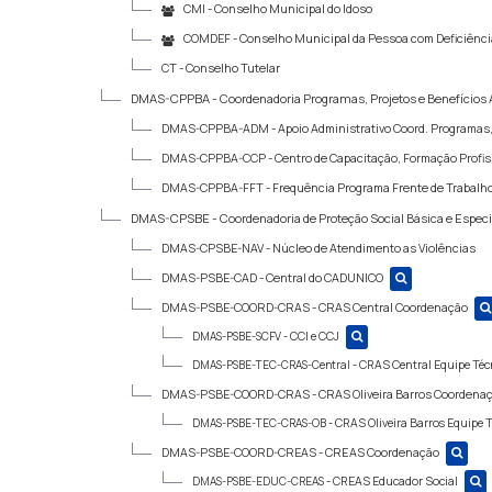
CMI -
Conselho Municipal do Idoso
COMDEF -
Conselho Municipal da Pessoa com Deficiênci
CT -
Conselho Tutelar
DMAS-CPPBA -
Coordenadoria Programas, Projetos e Benefícios 
DMAS-CPPBA-ADM -
Apoio Administrativo Coord. Programas,
DMAS-CPPBA-CCP -
Centro de Capacitação, Formação Profis
DMAS-CPPBA-FFT -
Frequência Programa Frente de Trabalh
DMAS-CPSBE -
Coordenadoria de Proteção Social Básica e Especi
DMAS-CPSBE-NAV -
Núcleo de Atendimento as Violências
DMAS-PSBE-CAD -
Central do CADUNICO
DMAS-PSBE-COORD-CRAS -
CRAS Central Coordenação
DMAS-PSBE-SCFV -
CCI e CCJ
DMAS-PSBE-TEC-CRAS-Central -
CRAS Central Equipe Téc
DMAS-PSBE-COORD-CRAS -
CRAS Oliveira Barros Coordena
DMAS-PSBE-TEC-CRAS-OB -
CRAS Oliveira Barros Equipe 
DMAS-PSBE-COORD-CREAS -
CREAS Coordenação
DMAS-PSBE-EDUC-CREAS -
CREAS Educador Social