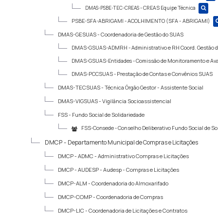
DMAS-PSBE-TEC-CREAS -
CREAS Equipe Técnica
PSBE-SFA-ABRIGAMI -
ACOLHIMENTO (SFA - ABRIGAMI)
DMAS-GESUAS -
Coordenadoria de Gestão do SUAS
DMAS-GSUAS-ADMRH -
Administrativo e RH Coord. Gestão
DMAS-GSUAS-Entidades -
Comissão de Monitoramento e Ava
DMAS-PCCSUAS -
Prestação de Contas e Convênios SUAS
DMAS-TECSUAS -
Técnica Órgão Gestor - Assistente Social
DMAS-VIGSUAS -
Vigilância Socioassistencial
FSS -
Fundo Social de Solidariedade
FSS-Consede -
Conselho Deliberativo Fundo Social de So
DMCP -
Departamento Municipal de Compras e Licitações
DMCP - ADMC -
Administrativo Compras e Licitações
DMCP - AUDESP -
Audesp - Compras e Licitações
DMCP-ALM -
Coordenadoria do Almoxarifado
DMCP-COMP -
Coordenadoria de Compras
DMCP-LIC -
Coordenadoria de Licitações e Contratos