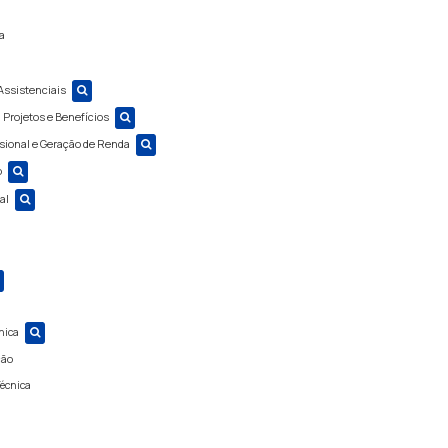
a
Assistenciais
 Projetos e Benefícios
sional e Geração de Renda
o
al
nica
ção
Técnica