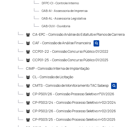
DFPC-CI -
Controle Interno
GAB-AI -
Assessoria de Imprensa
GAB-AL -
Assessoria Legislativa
GAB-OUV -
Ouvidoria
CA-EPC -
Comissão Análise do Estatuto e Planos de Carreira
CAF -
Comissão de Análise Financeira
CCP01-22 -
Comissão Concurso Público 01/2022
CCP01-25 -
Comissão Concurso Público 01/2025
CIMP -
Comissão Interna de Implantação
CL -
Comissão de Licitação
CMTS -
Comissão de Monitoramento TAC Sabesp
CP-PS01/26 -
Comissão Processo Seletivo n°01/2026
CP-PS02/24 -
Comissão Processo Seletivo nº02/2024
CP-PS02/26 -
Comissão Processo Seletivo nº02/2026
CP-PS03/25 -
Comissão Processo Seletivo nº03/2025