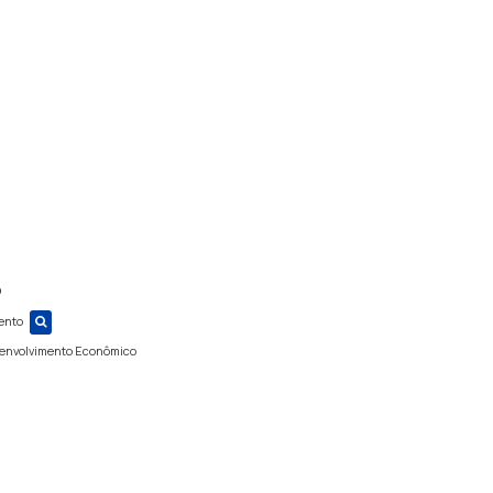
o
ento
senvolvimento Econômico