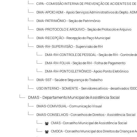
CIPA -
COMISSÃO INTERNA DE PREVENÇÃO DE ACIDENTES E DE
DMA-APOIO ADM -
Apoio Serviços Administrativos do Depto. ADM
DMA-PATRIMÔNIO -
Seção de Patrimônio
DMA-PROTOCOLO E ARQUIVO -
Seção de Protocolo e Arquivo
DMA-RECEPÇÃO -
Recepção do Paço Municipal
DMA-RH-SUPERVISÃO -
Supervisão de RH
DMA-RH-CONTROLE DE PESSOAL -
Seção de RH - Controle 
DMA-RH-FOLHA -
Seção de RH - Folha de Pagamento
DMA-RH-PONTO ELETRÔNICO -
Apoio Ponto Eletrônico
DMA-SST -
Saúde e Segurança do Trabalho
USO INTERNO - SOMENTE -
Servidores ativos - desativados 1D
DMAS -
Departamento Municipal de Assistência Social
DMAS-COMVISUAL -
Comunicação Visual
DMAS-CONSELHOS -
Conselhos de Direitos - Assistência Social
CMAS -
Conselho Municipal de Assistência Social
CMDCA -
Conselho Municipal dos Direitos da Criança e 