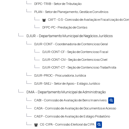
DFPC-TRIB -
Setor de Tributação
PLAN -
Setor de Planejamento, Gestão e Convênios
CAFT - O.S -
Comissão de Avaliação e Fiscalização do Con
DFPC-PC -
Prestação de Contas
DJUR -
Departamento Municipal de Negócios Jurídicos
DJUR-CONT -
Coordenadoria de Contencioso Geral
DJUR-CONT-CF -
Seção de Contencioso Fiscal
DJUR-CONT-CIV -
Seção de Contencioso Cível
DJUR-CONT-CT -
Seção de Contencioso Trabalhista
DJUR-PROC -
Procuradoria Jurídica
DJUR-SAEJ -
Setor de Apoio - Estágio Jurídico
DMA -
Departamento Municipal de Administração
CABI -
Comissão de Avaliação de Bens Inservíveis
CADA -
Comissão de Avaliação de Documentos e Acesso
CAEP -
Comissão de Avaliação de Estágio Probatório
CE-CIPA -
Comissão Eleitoral da CIPA